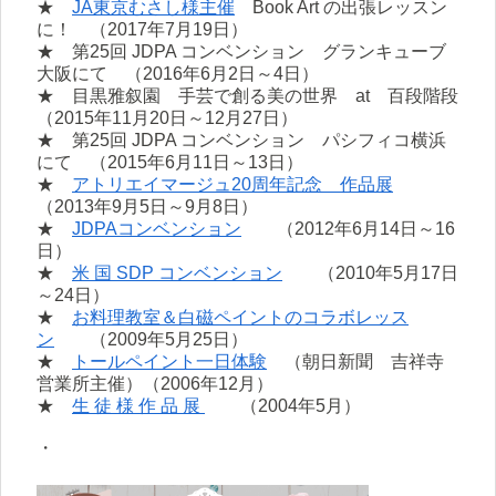
★
JA東京むさし様主催
Book Art の出張レッスン
に！ （2017年7月19日）
★ 第25回 JDPA コンベンション グランキューブ
大阪にて （2016年6月2日～4日）
★ 目黒雅叙園 手芸で創る美の世界 at 百段階段
（2015年11月20日～12月27日）
★ 第25回 JDPA コンベンション パシフィコ横浜
にて （2015年6月11日～13日）
★
アトリエイマージュ20周年記念 作品展
（2013年9月5日～9月8日）
★
JDPAコンベンション
（2012年6月14日～16
日）
★
米 国 SDP コンベンション
（2010年5月17日
～24日）
★
お料理教室＆白磁ペイントのコラボレッス
ン
（2009年5月25日）
★
トールペイント一日体験
（朝日新聞 吉祥寺
営業所主催）（2006年12月）
★
生 徒 様 作 品 展
（2004年5月）
・