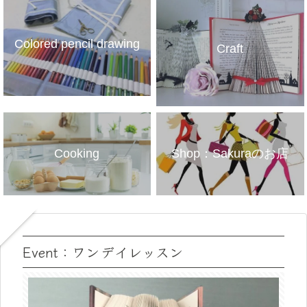
Colored pencil drawing
Craft
Cooking
Shop：Sakuraのお店
Event：ワンデイレッスン