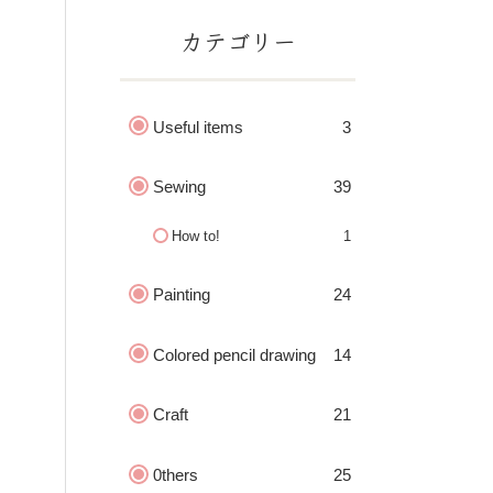
カテゴリー
Useful items
3
Sewing
39
How to!
1
Painting
24
Colored pencil drawing
14
Craft
21
0thers
25