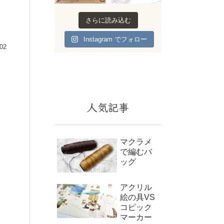
さらに読み込む
Instagram でフォロー
.02
人気記事
マクラメ
で編むバ
ッグ
アクリル
絵の具VS
コピック
マーカー