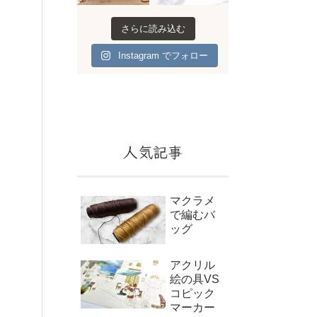
さらに読み込む
Instagram でフォロー
人気記事
マクラメ
で編むバ
ッグ
アクリル
絵の具VS
コピック
マーカー