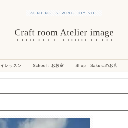
PAINTING. SEWING. DIY SITE
Craft room Atelier image
ンデイレッスン
School：お教室
Shop：Sakuraのお店