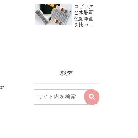
コピック
と水彩画
色鉛筆画
を比べて
みました
検索
.02