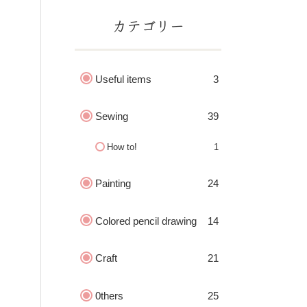
カテゴリー
Useful items
3
Sewing
39
How to!
1
Painting
24
Colored pencil drawing
14
Craft
21
0thers
25