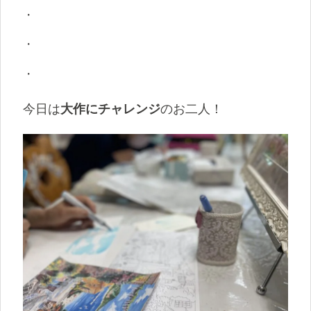
・
・
・
今日は
大作にチャレンジ
のお二人！