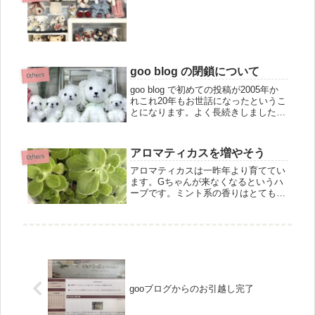
goo blog の閉鎖について
0thers
goo blog で初めての投稿が2005年か
れこれ20年もお世話になったというこ
とになります。よく長続きしました
(笑)突然の閉鎖のお知らせで、戸惑っ
てる方が多いかと思います。・ブログ
そろそろ終わりにしようかな？・お引
アロマティカスを増やそう
越ししょうかな？でもお...
0thers
アロマティカスは一昨年より育ててい
ます。Gちゃんが来なくなるというハ
ーブです。ミント系の香りはとても癒
されます。Gちゃん退治の為に・キッ
チン・ベランダ・洗面所・自分の部屋
の窓辺ありとあらゆる所に置いていま
すそれでも昨年2匹のGちゃんに出会
っ...
gooブログからのお引越し完了