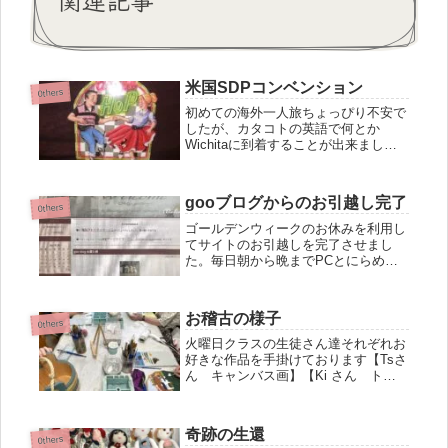
米国SDPコンベンション
0thers
初めての海外一人旅ちょっぴり不安で
したが、カタコトの英語で何とか
Wichitaに到着することが出来まし
た。成田を出発し、ダラス空港にて乗
継！さすがダラスだけあって、コスチ
ュームはウエスタン(^^)この方達は空
gooブログからのお引越し完了
港の係員ですよ。とても気さくで親...
0thers
ゴールデンウィークのお休みを利用し
てサイトのお引越しを完了させまし
た。毎日朝から晩までPCとにらめっ
こ！家族にはこうじ集中力凄いね～エ
リず～と 座ってるから太るんだよね
sakuraトホホ！でも達成感で気持ちい
お稽古の様子
いですあとはバグってる個所やアイ...
0thers
火曜日クラスの生徒さん達それぞれお
好きな作品を手掛けております【Tsさ
ん キャンバス画】【Ki さん トー
ルペイント】【Kt さん トールペイ
ント】【Sw さん トールペイント】
いつも楽しいレッスン完成が楽しみで
奇跡の生還
す
0thers