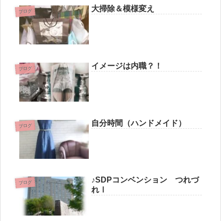
大掃除＆模様変え
ブログ
イメージは内職？！
ブログ
自分時間（ハンドメイド）
ブログ
♪SDPコンベンション つれづ
ブログ
れⅠ