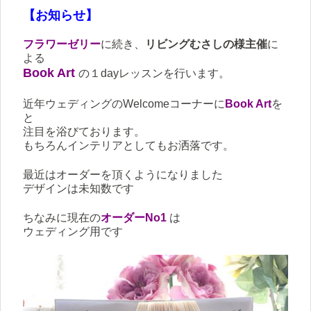
【お知らせ】
フラワーゼリー
に続き、
リビングむさしの様主催
に
よる
Book Art
の１dayレッスンを行います。
近年ウェディングのWelcomeコーナーに
Book Art
を
と
注目を浴びております。
もちろんインテリアとしてもお洒落です。
最近はオーダーを頂くようになりました
デザインは未知数です
ちなみに現在の
オーダーNo1
は
ウェディング用です