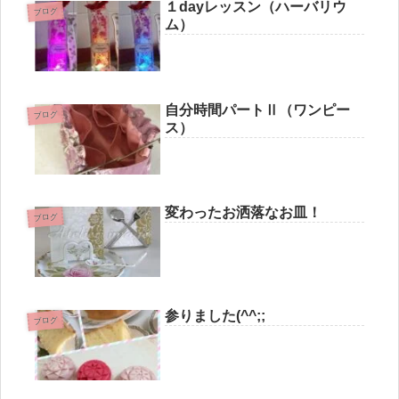
１dayレッスン（ハーバリウ
ブログ
ム）
自分時間パートⅡ（ワンピー
ブログ
ス）
変わったお洒落なお皿！
ブログ
参りました(^^;;
ブログ