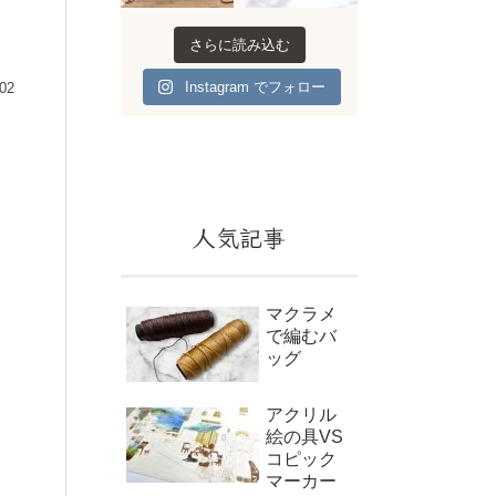
さらに読み込む
Instagram でフォロー
.02
人気記事
マクラメ
で編むバ
ッグ
アクリル
絵の具VS
コピック
マーカー