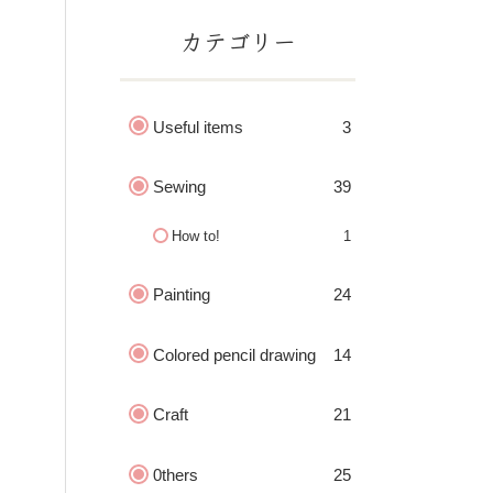
カテゴリー
Useful items
3
Sewing
39
How to!
1
Painting
24
Colored pencil drawing
14
Craft
21
0thers
25