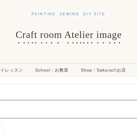
PAINTING. SEWING. DIY SITE
Craft room Atelier image
ンデイレッスン
School：お教室
Shop：Sakuraのお店