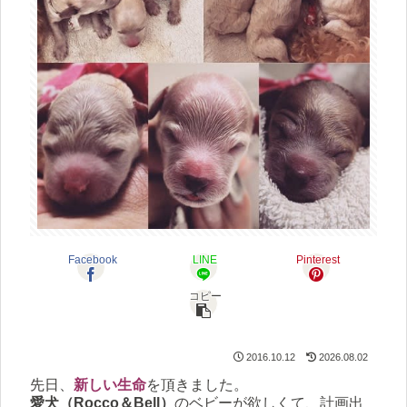
Facebook
LINE
Pinterest
コピー
2016.10.12
2026.08.02
先日、
新しい生命
を頂きました。
愛犬（
Rocco＆Bell
）
のベビーが欲しくて、計画出