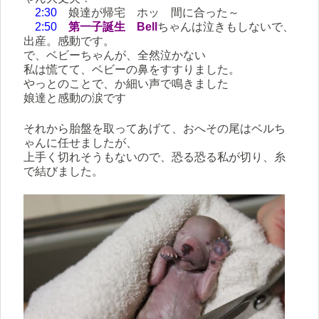
2:30
娘達が帰宅 ホッ 間に合った～
2:50
第一子誕生
Bell
ちゃんは泣きもしないで、
出産。感動です。
で、ベビーちゃんが、全然泣かない
私は慌てて、ベビーの鼻をすすりました。
やっとのことで、か細い声で鳴きました
娘達と感動の涙です
それから胎盤を取ってあげて、おへその尾はベルち
ゃんに任せましたが、
上手く切れそうもないので、恐る恐る私が切り、糸
で結びました。