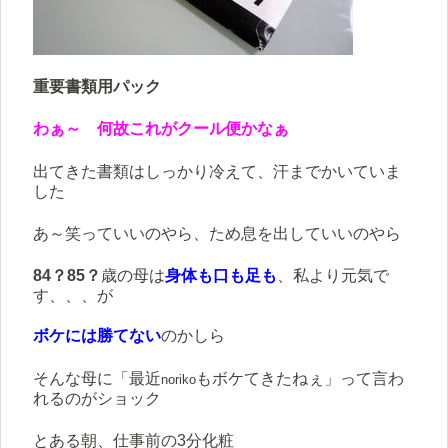
重要書類用パック
わぁ～ 何故これがクール便かなぁ
出てきた書類はしっかり冷えて、汗までかいていま
した
あ～笑っていいのやら、ため息を出していいのやら
84？85？
歳の母は
身体も
口も
足も
、私より元気で
す、、、が
ボケ
には勝てない
のかしら
そんな母に「最近
もボケてきたねぇ」って言わ
noriko
れるのがショック
とある朝、仕事前の3分化粧