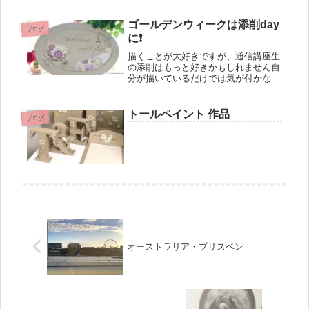
ゴールデンウィークは添削day
ブログ
に❗️
描くことが大好きですが、通信講座生
の添削はもっと好きかもしれません自
分が描いているだけでは気が付かない
ことなど、新しい発見が出来、自分磨
きにもなりますそんな合間に久しぶり
にトールペイント しちゃいました
トールペイント 作品
ブログ
（笑）60cm×40cm程の楕円の白木...
オーストラリア・ブリスベン