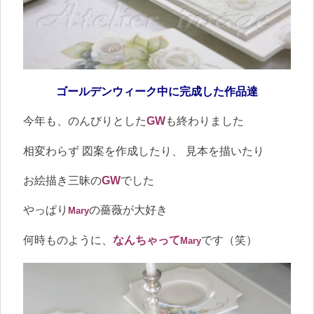
ゴールデンウィーク中に完成した作品達
今年も、のんびりとした
GW
も終わりました
相変わらず 図案を作成したり、 見本を描いたり
お絵描き三昧の
GW
でした
やっぱり
の薔薇が大好き
Mary
何時ものように、
なんちゃって
です（笑）
Mary