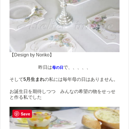
【Design by Noriko】
昨日は
で、、、、、
母の日
そして
5月生まれ
の私には毎年母の日はありません。
お誕生日を期待しつつ みんなの希望の物をせっせ
と作る私でした
Save