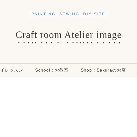
PAINTING. SEWING. DIY SITE
Craft room Atelier image
ンデイレッスン
School：お教室
Shop：Sakuraのお店