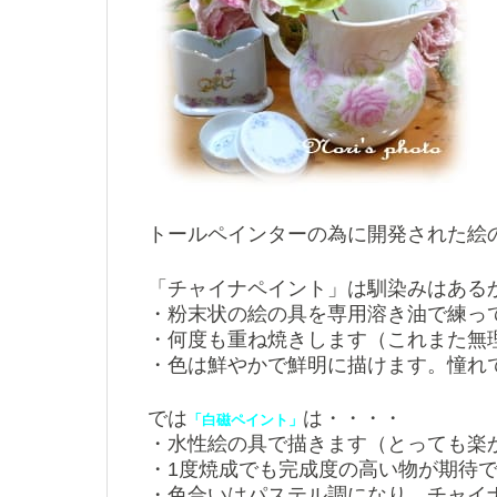
トールペインターの為に開発された絵
「チャイナペイント」は馴染みはある
・粉末状の絵の具を専用溶き油で練っ
・何度も重ね焼きします（これまた無
・色は鮮やかで鮮明に描けます。憧れ
では
は・・・・
「白磁ペイント」
・水性絵の具で描きます（とっても楽
・1度焼成でも完成度の高い物が期待
・色合いはパステル調になり、チャイ