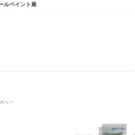
ールペイント展
わいぃ～