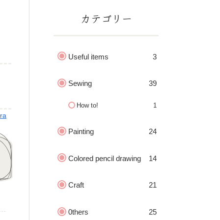
カテゴリー
Useful items
3
Sewing
39
How to!
1
ra
Painting
24
Colored pencil drawing
14
Craft
21
0thers
25