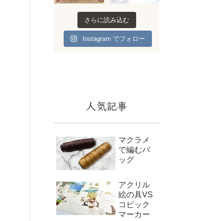
さらに読み込む
Instagram でフォロー
人気記事
マクラメ
で編むバ
ッグ
アクリル
絵の具VS
コピック
マーカー