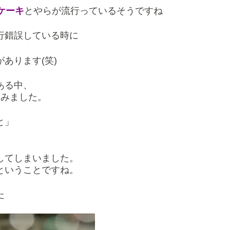
ケーキ
とやらが流行っているそうですね
行錯誤している時に
あります(笑)
ある中、
てみました。
と」
してしまいました。
ということですね。
た