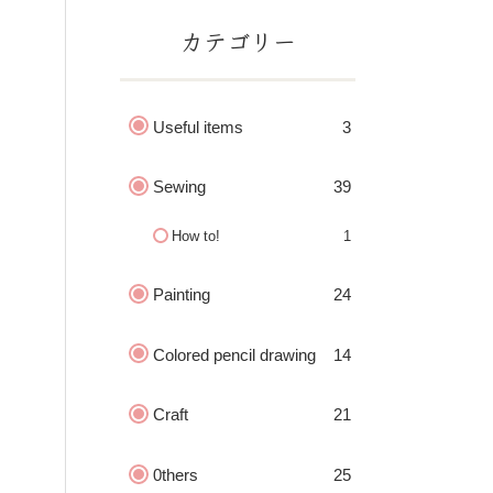
カテゴリー
Useful items
3
Sewing
39
How to!
1
Painting
24
Colored pencil drawing
14
Craft
21
0thers
25