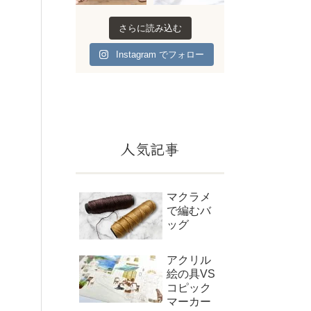
さらに読み込む
Instagram でフォロー
人気記事
マクラメ
で編むバ
ッグ
アクリル
絵の具VS
コピック
マーカー