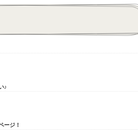
い♪
ページ！