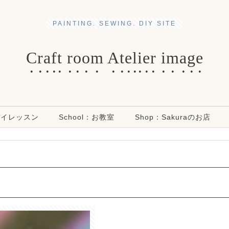
PAINTING. SEWING. DIY SITE
Craft room Atelier image
ンデイレッスン
School：お教室
Shop：Sakuraのお店