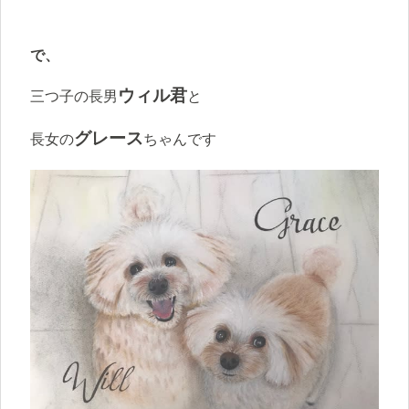
で、
ウィル君
三つ子の長男
と
グレース
長女の
ちゃんです